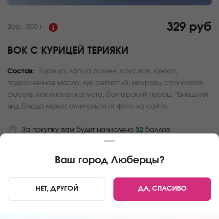
329 руб
Вес:
300 г
ВОК С КУРИЦЕЙ ТЕРИЯКИ
Состав:
Курица, лапша рамен, соус вок, кунжут,
подсолнечное масло, лук репчатый, мокровь, стручковая
фасоль, пекинская капуста, болгарский перец. *Внешний
вид блюда может отличаться от фото на сайте.
За покупку вам будет начислено
32
баллов
Карта доставки
Ваш город
Люберцы
?
Главная
ВОК
Вок с курицей терияки
НЕТ, ДРУГОЙ
ДА, СПАСИБО