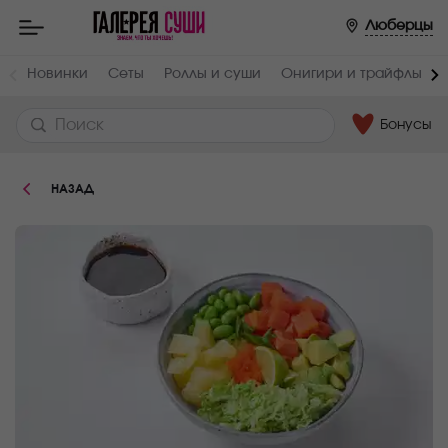
Пищевая
Люберцы
ценность
:
Вес,
Жиры,
Новинки
Сеты
Роллы и суши
Онигири и трайфлы
г
г
285
5
Бонусы
Белки,
Углеводы,
г
г
5
27
НАЗАД
Ккал
169