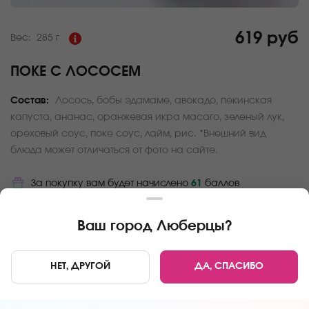
619 руб
Вес:
285 г
ПОКЕ С ЛОСОСЕМ
Состав:
Лосось, бобы эдамаме, авокадо, пекинская
капуста, ананас, оранжевая икра масаго, зеленый лук,
ореховый соус, поке соус, лайм, рис. *Внешний вид
блюда может отличаться от фото на сайте.
За покупку вам будет начислено
61
баллов
Карта доставки
Ваш город
Люберцы
?
Главная
Поке
Поке с лососем
НЕТ, ДРУГОЙ
ДА, СПАСИБО